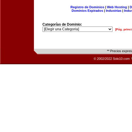
Registro de Dominios
|
Web Hosting
|
D
Dominios Expirados
|
Industrias
|
Indu
Categorías de Dominio:
[Pág. princi
** Precios expre
© 2002/2022 Solo10.com