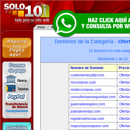
Dominios de la Categoría -
Ofer
12 dominios en esta categ
Mostrando 1 de 12
Nombre de Dominio
Precio
customersloyalty.com
Oferta
mrcompras.com
Oferta
mistercompras.com
Oferta
consultoriaenseguridad.com
Oferta
galeriaderegalos.com
Oferta
patiodeventas.com
Oferta
registrovehicular.com
Oferta
negociopasoapaso.com
Oferta