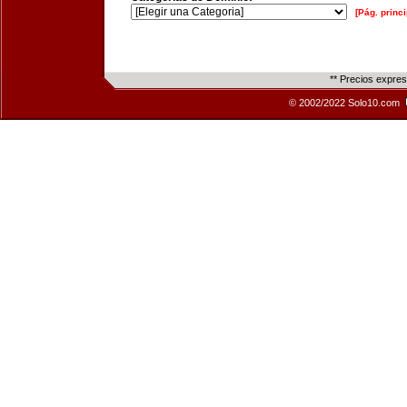
[Pág. princi
** Precios expre
© 2002/2022 Solo10.com