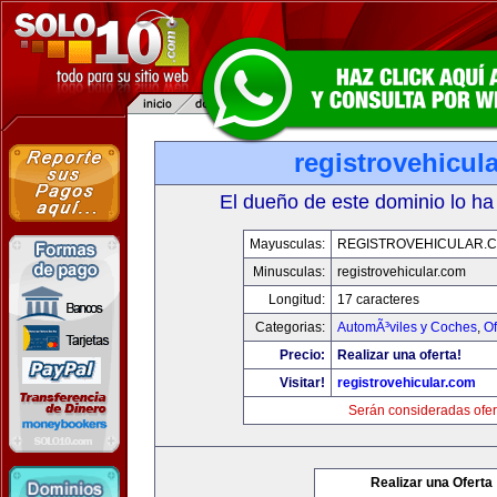
registrovehicul
El dueño de este dominio lo ha
Mayusculas:
REGISTROVEHICULAR.
Minusculas:
registrovehicular.com
Longitud:
17 caracteres
Categorias:
AutomÃ³viles y Coches
,
Of
Precio:
Realizar una oferta!
Visitar!
registrovehicular.com
Serán consideradas ofer
Realizar una Oferta