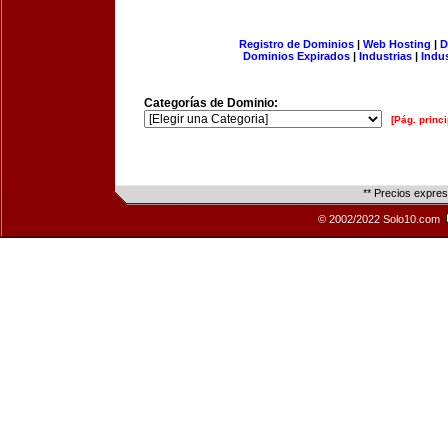
Registro de Dominios
|
Web Hosting
|
D
Dominios Expirados
|
Industrias
|
Indu
Categorías de Dominio:
[Pág. princi
** Precios expre
© 2002/2022 Solo10.com