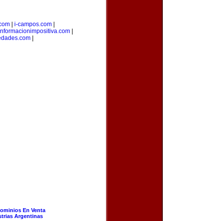
.com
|
i-campos.com
|
informacionimpositiva.com
|
iedades.com
|
ominios En Venta
strias Argentinas