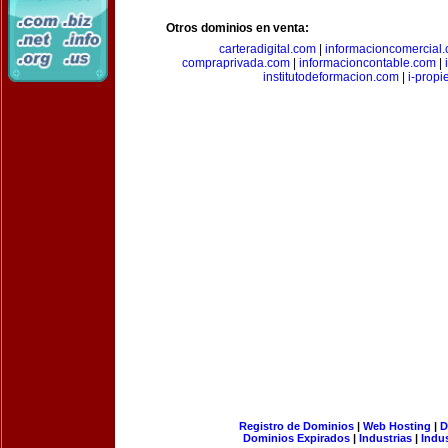
Otros dominios en venta:
carteradigital.com
|
informacioncomercial
compraprivada.com
|
informacioncontable.com
|
institutodeformacion.com
|
i-prop
Registro de Dominios
|
Web Hosting
|
D
Dominios Expirados
|
Industrias
|
Indu