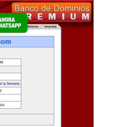
com
OM
de la Semana
!
tas