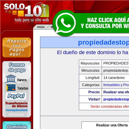
propiedadesto
El dueño de este dominio lo ha
Mayusculas:
PROPIEDADES
Minusculas:
propiedadestop
Longitud:
14 caracteres
Categorias:
Inmuebles y Pr
Precio:
Realizar una of
Visitar!
propiedadesto
Serán consideradas ofer
Realizar una Oferta