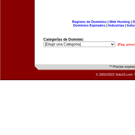
Registro de Dominios
|
Web Hosting
|
D
Dominios Expirados
|
Industrias
|
Indu
Categorías de Dominio:
[Pág. princi
** Precios expre
© 2002/2022 Solo10.com