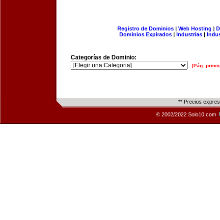
Registro de Dominios
|
Web Hosting
|
D
Dominios Expirados
|
Industrias
|
Indu
Categorías de Dominio:
[Pág. princi
** Precios expre
© 2002/2022 Solo10.com