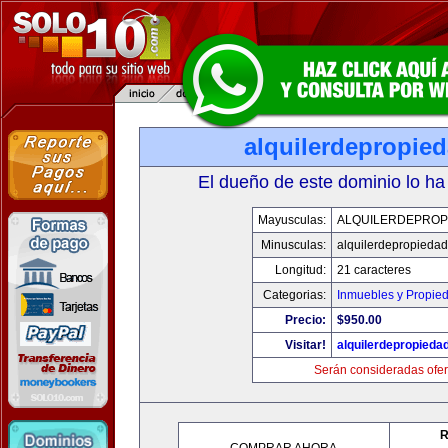
alquilerdepropie
El dueño de este dominio lo ha
Mayusculas:
ALQUILERDEPROP
Minusculas:
alquilerdepropiedad
Longitud:
21 caracteres
Categorias:
Inmuebles y Propie
Precio:
$950.00
Visitar!
alquilerdepropieda
Serán consideradas ofer
R