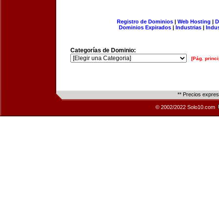
Registro de Dominios
|
Web Hosting
|
D
Dominios Expirados
|
Industrias
|
Indu
Categorías de Dominio:
[Pág. princi
** Precios expre
© 2002/2022 Solo10.com