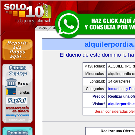
alquilerpordi
El dueño de este dominio lo ha
Mayusculas:
ALQUILERPOR
Minusculas:
alquilerpordia.
Longitud:
14 caracteres
Categorias:
Inmuebles y Pr
Precio:
Realizar una of
Visitar!
alquilerpordia.
Serán consideradas ofer
Realizar una Oferta