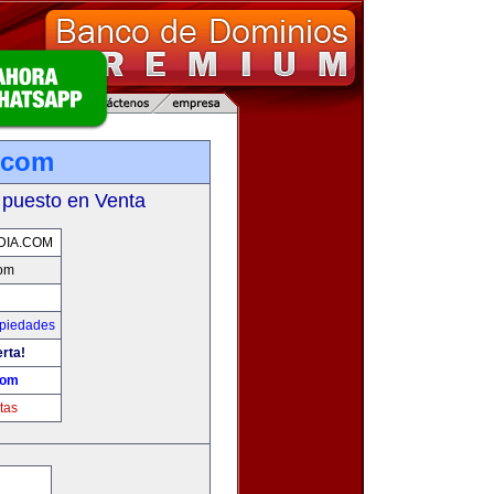
a.com
 puesto en Venta
DIA.COM
com
opiedades
erta!
com
tas