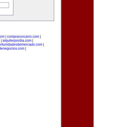
com
|
compraruncarro.com
|
|
alquilerpordia.com
|
ortunidadesdemercado.com
|
sdenegocios.com
|