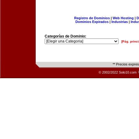
Registro de Dominios
|
Web Hosting
|
D
Dominios Expirados
|
Industrias
|
Indu
Categorías de Dominio:
[Pág. princi
** Precios expre
© 2002/2022 Solo10.com