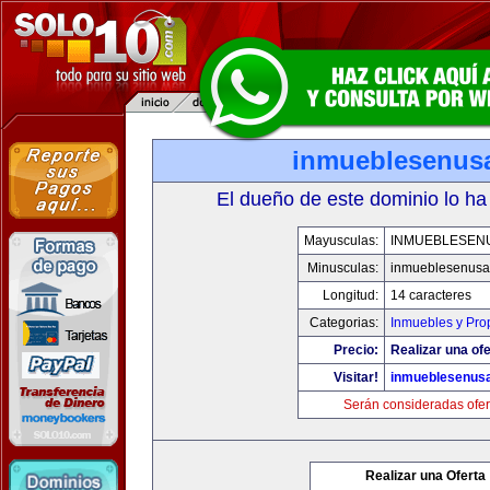
inmueblesenus
El dueño de este dominio lo ha
Mayusculas:
INMUEBLESEN
Minusculas:
inmueblesenusa
Longitud:
14 caracteres
Categorias:
Inmuebles y Pro
Precio:
Realizar una ofe
Visitar!
inmueblesenus
Serán consideradas ofer
Realizar una Oferta