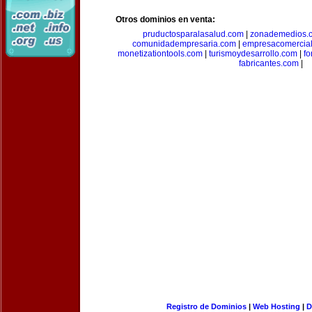
Otros dominios en venta:
pruductosparalasalud.com
|
zonademedios.
comunidadempresaria.com
|
empresacomercia
monetizationtools.com
|
turismoydesarrollo.com
|
fo
fabricantes.com
|
Registro de Dominios
|
Web Hosting
|
D