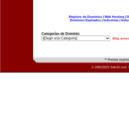
Registro de Dominios
|
Web Hosting
|
D
Dominios Expirados
|
Industrias
|
Indu
Categorías de Dominio:
[Pág. princi
** Precios expre
© 2002/2022 Solo10.com