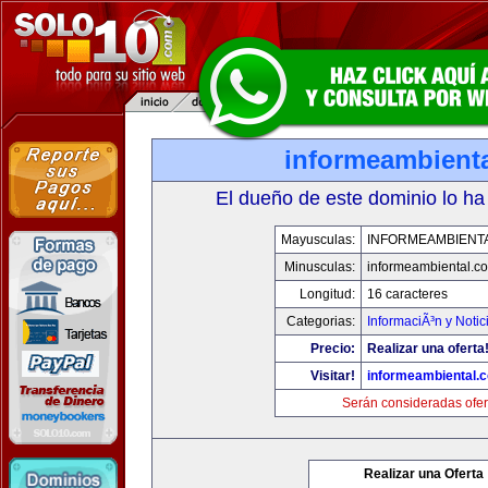
informeambient
El dueño de este dominio lo ha
Mayusculas:
INFORMEAMBIENT
Minusculas:
informeambiental.c
Longitud:
16 caracteres
Categorias:
InformaciÃ³n y Notic
Precio:
Realizar una oferta
Visitar!
informeambiental.
Serán consideradas ofer
Realizar una Oferta