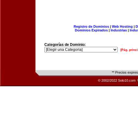
Registro de Dominios
|
Web Hosting
|
D
Dominios Expirados
|
Industrias
|
Indu
Categorías de Dominio:
[Pág. princi
** Precios expre
© 2002/2022 Solo10.com