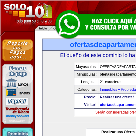
ofertasdeapartame
El dueño de este dominio lo ha
Mayusculas:
OFERTASDEAPART
Minusculas:
ofertasdeapartament
Longitud:
21 caracteres
Categorias:
Inmuebles y Propied
Precio:
Realizar una oferta!
Visitar!
ofertasdeapartamen
Serán consideradas ofer
Realizar una Oferta