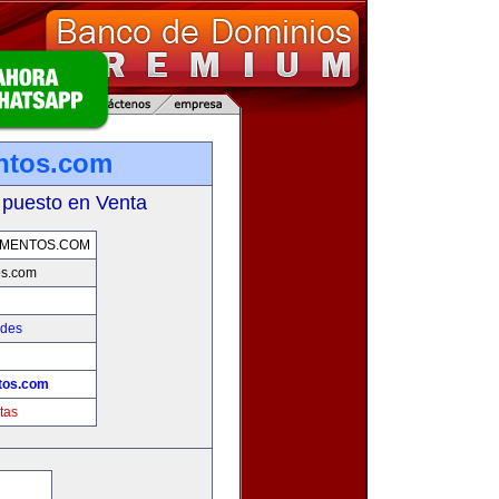
ntos.com
 puesto en Venta
AMENTOS.COM
os.com
ades
tos.com
tas