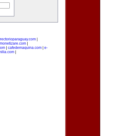
irectorioparaguay.com
|
monetizare.com
|
com
|
cafedemaquina.com
|
e-
ilia.com
|