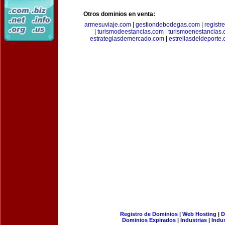
Otros dominios en venta:
armesuviaje.com
|
gestiondebodegas.com
|
regist
|
turismodeestancias.com
|
turismoenestancias
estrategiasdemercado.com
|
estrellasdeldeporte
Registro de Dominios
|
Web Hosting
|
D
Dominios Expirados
|
Industrias
|
Indu