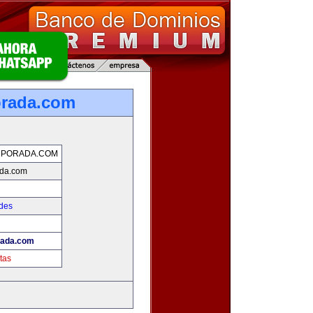
orada.com
MPORADA.COM
ada.com
des
rada.com
tas