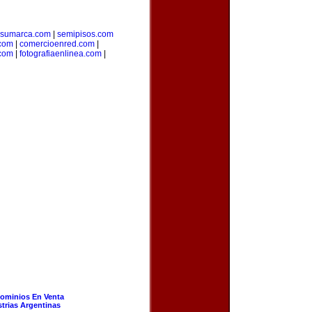
resumarca.com
|
semipisos.com
.com
|
comercioenred.com
|
.com
|
fotografiaenlinea.com
|
ominios En Venta
strias Argentinas