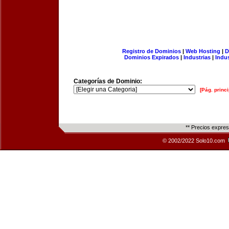
Registro de Dominios
|
Web Hosting
|
D
Dominios Expirados
|
Industrias
|
Indu
Categorías de Dominio:
[Pág. princi
** Precios expre
© 2002/2022 Solo10.com