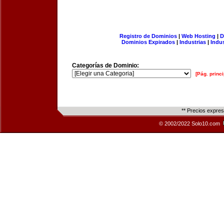
Registro de Dominios
|
Web Hosting
|
D
Dominios Expirados
|
Industrias
|
Indu
Categorías de Dominio:
[Pág. princi
** Precios expre
© 2002/2022 Solo10.com