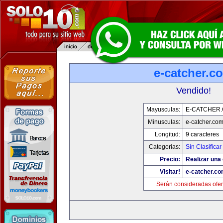
e-catcher.c
Vendido!
Mayusculas:
E-CATCHER
Minusculas:
e-catcher.co
Longitud:
9 caracteres
Categorias:
Sin Clasificar
Precio:
Realizar una 
Visitar!
e-catcher.c
Serán consideradas ofer