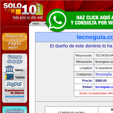
tecnoguia.c
El dueño de este dominio lo ha
Mayusculas:
TECNOGUI
Minusculas:
tecnoguia.c
Longitud:
9 caracteres
Categorias:
TecnologÃ­a
Precio:
$980.00
Visitar!
tecnoguia.
Serán consideradas ofer
R