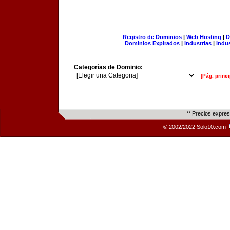
Registro de Dominios
|
Web Hosting
|
D
Dominios Expirados
|
Industrias
|
Indu
Categorías de Dominio:
[Pág. princi
** Precios expre
© 2002/2022 Solo10.com