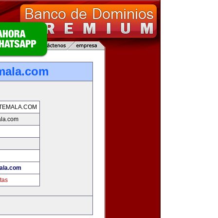
mala.com
TEMALA.COM
la.com
ala.com
tas