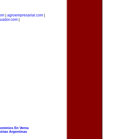
com
|
agroempresarial.com
|
uador.com
|
ominios En Venta
strias Argentinas