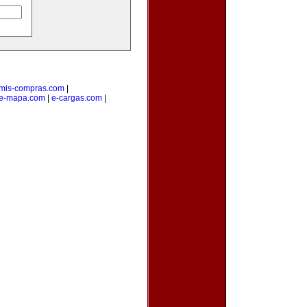
mis-compras.com
|
e-mapa.com
|
e-cargas.com
|