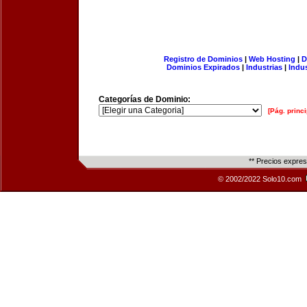
Registro de Dominios
|
Web Hosting
|
D
Dominios Expirados
|
Industrias
|
Indu
Categorías de Dominio:
[Pág. princi
** Precios expre
© 2002/2022 Solo10.com