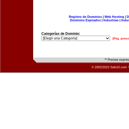
Registro de Dominios
|
Web Hosting
|
D
Dominios Expirados
|
Industrias
|
Indu
Categorías de Dominio:
[Pág. princi
** Precios expre
© 2002/2022 Solo10.com