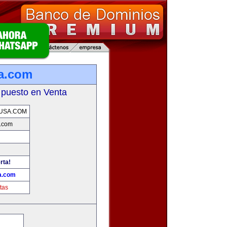
sa.com
 puesto en Venta
SUSA.COM
a.com
rta!
a.com
tas