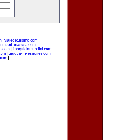
m
|
viajedeturismo.com
|
inmobiliariasusa.com
|
to.com
|
franquiciamundial.com
.com
|
uruguayinversiones.com
.com
|