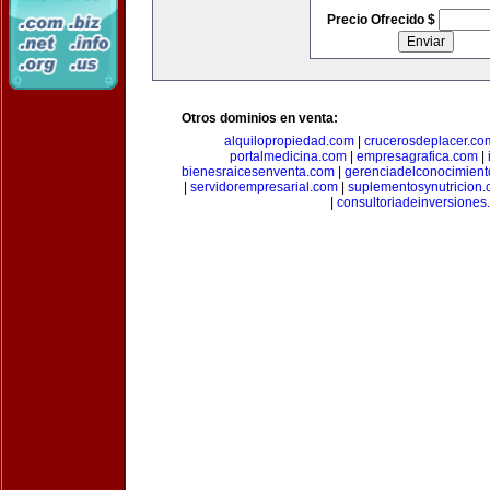
Precio Ofrecido $
Otros dominios en venta:
alquilopropiedad.com
|
crucerosdeplacer.co
portalmedicina.com
|
empresagrafica.com
|
bienesraicesenventa.com
|
gerenciadelconocimien
|
servidorempresarial.com
|
suplementosynutricion
|
consultoriadeinversiones