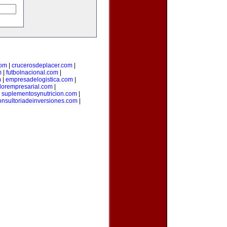
com
|
crucerosdeplacer.com
|
m
|
futbolnacional.com
|
m
|
empresadelogistica.com
|
dorempresarial.com
|
|
suplementosynutricion.com
|
onsultoriadeinversiones.com
|