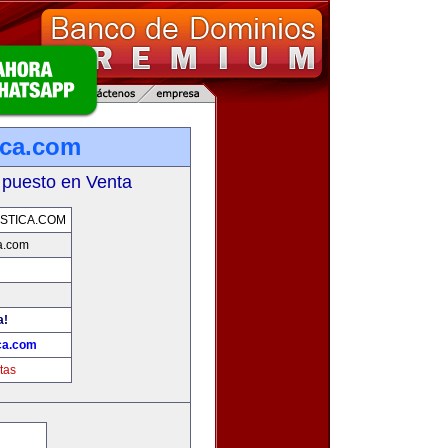
ica.com
 puesto en Venta
STICA.COM
a.com
a!
ca.com
tas