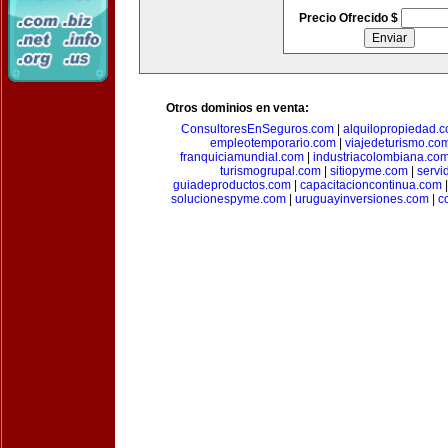
Precio Ofrecido $
Otros dominios en venta:
ConsultoresEnSeguros.com
|
alquilopropiedad.
empleotemporario.com
|
viajedeturismo.co
franquiciamundial.com
|
industriacolombiana.co
turismogrupal.com
|
sitiopyme.com
|
servi
guiadeproductos.com
|
capacitacioncontinua.com
solucionespyme.com
|
uruguayinversiones.com
|
c