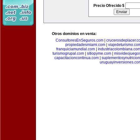
Precio Ofrecido $
Otros dominios en venta:
ConsultoresEnSeguros.com
|
crucerosdeplacer.c
propiedadesmiami.com
|
viajedeturismo.co
franquiciamundial.com
|
industriacolombiana.co
turismogrupal.com
|
sitiopyme.com
|
misvideojuego
capacitacioncontinua.com
|
suplementosynutricio
uruguayinversiones.co