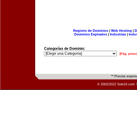
Registro de Dominios
|
Web Hosting
|
D
Dominios Expirados
|
Industrias
|
Indu
Categorías de Dominio:
[Pág. princi
** Precios expre
© 2002/2022 Solo10.com