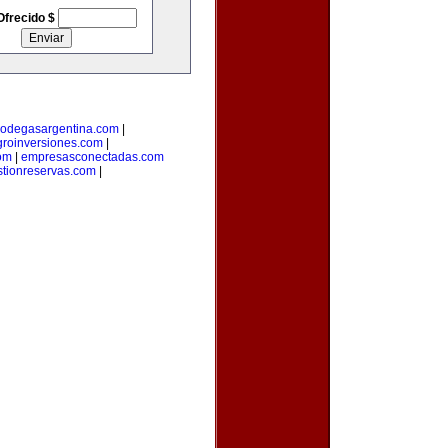
Ofrecido $
odegasargentina.com
|
groinversiones.com
|
om
|
empresasconectadas.com
stionreservas.com
|