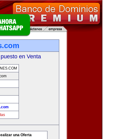
s.com
 puesto en Venta
NES.COM
.com
s.com
tas
ealizar una Oferta