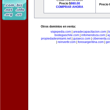
COMPRAR AHORA
Precio $
980.00
Precio 
COMPRAR AHORA
Otros dominios en venta:
viajepedia.com
|
areadecapacitacion.com
|
b
bodegaschile.com
|
infomendoza.com
|
a
propiedadesmiami.net
|
guiaeco.com
|
ciberventa.c
|
reinvertir.com
|
forexargentina.com
|
ge