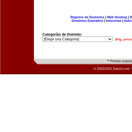
Registro de Dominios
|
Web Hosting
|
D
Dominios Expirados
|
Industrias
|
Indu
Categorías de Dominio:
[Pág. princi
** Precios expre
© 2002/2022 Solo10.com